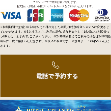
フロントにてご精算お願い致します。
お支払いは現金､各種クレジットカードをご利用いただけます。
※特別期間中(お盆､年末年始､その他指定した期間)は特別料金システムに変更させ
ていただきます。※3名様以上でご利用の場合､追加料金として1名様につき50%づ
つUPとなりますので､ご了承ください。※24時間を越えてご利用の場合は24時間経
過時に一度ご精算いただきます。※税込の料金です。※別途サービス料5％いただ
きます。
ホテル
アトランティス