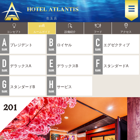
コンセプト
ルームガイド
設備紹介
フード
アクセス
プレジデント
ロイヤル
エグゼクティブ
デラックスA
デラックスB
スタンダードA
スタンダードB
サービス
2
01