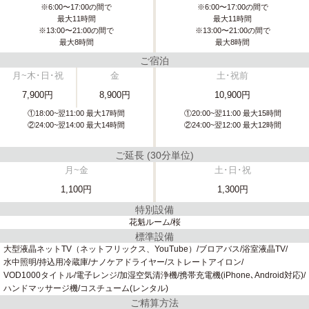
※6:00〜17:00の間で
※6:00〜17:00の間で
最大11時間
最大11時間
※13:00〜21:00の間で
※13:00〜21:00の間で
最大8時間
最大8時間
ご宿泊
月~木･日･祝
金
土･祝前
7,900円
8,900円
10,900円
①18:00~翌11:00 最大17時間
①20:00~翌11:00 最大15時間
②24:00~翌14:00 最大14時間
②24:00~翌12:00 最大12時間
ご延長 (30分単位)
月~金
土･日･祝
1,100円
1,300円
特別設備
花魁ルーム
桜
標準設備
大型液晶ネットTV（ネットフリックス、YouTube）
ブロアバス
浴室液晶TV
水中照明
持込用冷蔵庫
ナノケアドライヤー
ストレートアイロン
VOD1000タイトル
電子レンジ
加湿空気清浄機
携帯充電機(iPhone､Android対応)
ハンドマッサージ機
コスチューム(レンタル)
ご精算方法